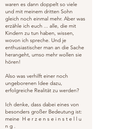
waren es dann doppelt so viele 
und mit meinem dritten Sohn 
gleich noch einmal mehr. Aber was 
erzähle ich euch ... alle, die mit 
Kindern zu tun haben, wissen, 
wovon ich spreche. Und je 
enthusiastischer man an die Sache 
herangeht, umso mehr wollen sie 
hören! 
Also was verhilft einer noch 
ungeborenen Idee dazu, 
erfolgreiche Realität zu werden? 
Ich denke, dass dabei eines von 
besonders großer Bedeutung ist: 
meine  H e r z e n s e i n s t e l l u 
n g . 