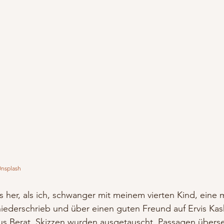
nsplash
st es her, als ich, schwanger mit meinem vierten Kind, eine
ederschrieb und über einen guten Freund auf Ervis Kasha
us Berat. Skizzen wurden ausgetauscht, Passagen überse