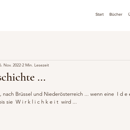
Start
Bücher
6. Nov. 2022
2 Min. Lesezeit
chichte ...
 nach Brüssel und Niederösterreich ... wenn eine  I d e 
ie  W i r k l i c h k e i t  wird ...