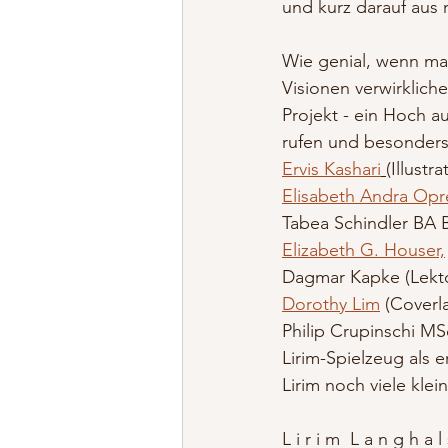
und kurz darauf aus 
Wie genial, wenn man
Visionen verwirklich
Projekt - ein Hoch a
rufen und besonders
Ervis Kashari
(Illustra
Elisabeth Andra Opr
Tabea Schindler BA 
Elizabeth G. Houser,
Dagmar Kapke (Lekto
Dorothy Lim
 (Coverl
Philip Crupinschi M
Lirim-Spielzeug als e
Lirim noch viele klei
L i r i m  L a n g h a l