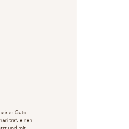
 meiner Gute 
ri traf, einen 
tzt und mit 