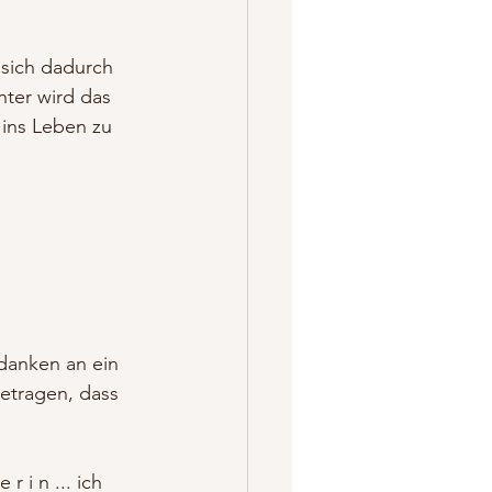
 sich dadurch 
nter wird das 
 ins Leben zu 
danken an ein 
getragen, dass 
 r i n ... ich 