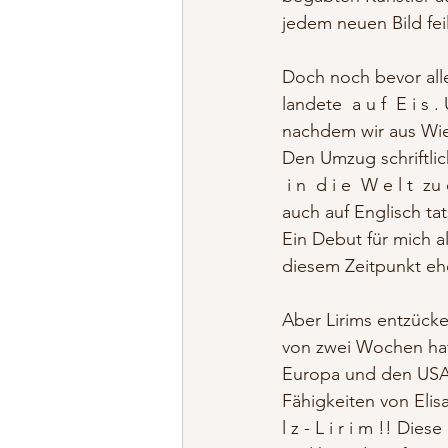
jedem neuen Bild fei
Doch noch bevor alles
landete  a u f  E i s
nachdem wir aus Wie
Den Umzug schriftlich
 i n  d i e  W e l t 
auch auf Englisch tat
Ein Debut für mich al
diesem Zeitpunkt ehe
Aber Lirims entzücke
von zwei Wochen hat 
Europa und den USA 
Fähigkeiten von Eli
l z - L i r i m !! D