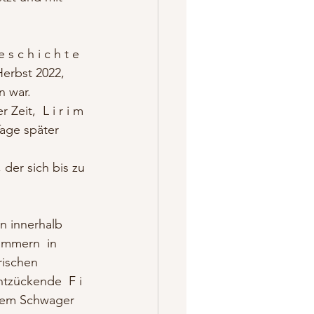
s c h i c h t e  
Herbst 2022, 
 war. 
eit,  L i r i m 
Tage später 
 der sich bis zu 
n innerhalb 
immern  in 
rischen 
tzückende  F i 
inem Schwager 